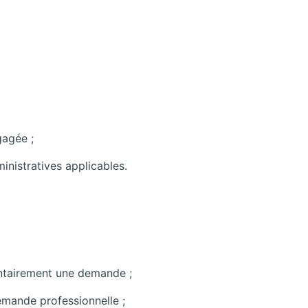
gagée ;
inistratives applicables.
ntairement une demande ;
demande professionnelle ;